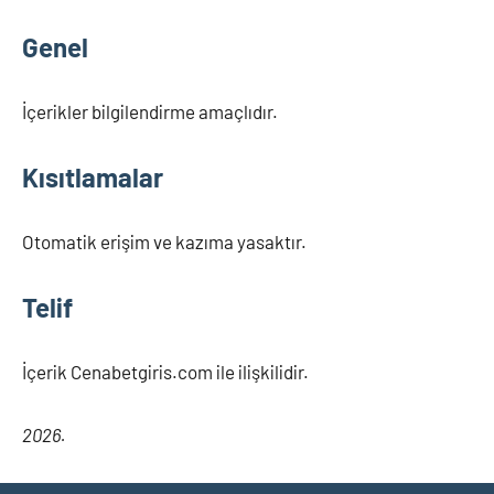
Genel
İçerikler bilgilendirme amaçlıdır.
Kısıtlamalar
Otomatik erişim ve kazıma yasaktır.
Telif
İçerik Cenabetgiris.com ile ilişkilidir.
2026.