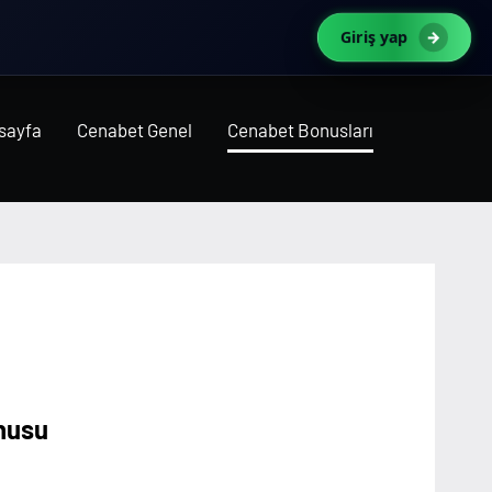
Giriş yap
→
sayfa
Cenabet Genel
Cenabet Bonusları
nusu