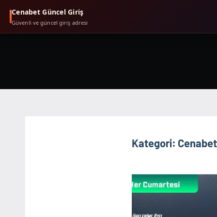
Cenabet Güncel Giriş
Güvenli ve güncel giriş adresi
İçeriğe
geç
Cenabet
Giriş
Kategori:
Cenabet