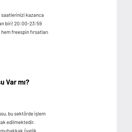
saatlerinizi kazanca
an biri! 20:00-23:59
, hem freespin fırsatları
u Var mı?
su, bu sektörde işlem
rak edilmektedir.
de muhakkak üyelik