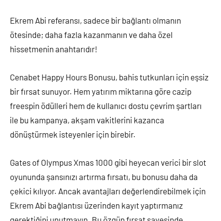
Ekrem Abi referansı, sadece bir bağlantı olmanın
ötesinde; daha fazla kazanmanın ve daha özel
hissetmenin anahtarıdır!
Cenabet Happy Hours Bonusu, bahis tutkunları için eşsiz
bir fırsat sunuyor. Hem yatırım miktarına göre cazip
freespin ödülleri hem de kullanıcı dostu çevrim şartları
ile bu kampanya, akşam vakitlerini kazanca
dönüştürmek isteyenler için birebir.
Gates of Olympus Xmas 1000 gibi heyecan verici bir slot
oyununda şansınızı artırma fırsatı, bu bonusu daha da
çekici kılıyor. Ancak avantajları değerlendirebilmek için
Ekrem Abi bağlantısı üzerinden kayıt yaptırmanız
gerektiğini unutmayın. Bu özgün fırsat sayesinde,