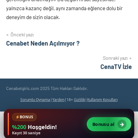
yalnızca kazanç değil, aynı zamanda eğlence dolu bir
deneyim de sizin olacak.
Yazı
Önceki yazı
Cenabet Neden Açılmıyor ?
gezinmesi
Sonraki yazı
CenaTV İzle
Cenabetgiris.com 2025 Tüm Hakları Saklıdır.
Sorumlu Oynama
|
Yardım
|
18+
Gizlilik
|
Kullanım Koşulları
BONUS
→
Bonusu al
%200
Hoşgeldin!
Kayıt 30 saniye