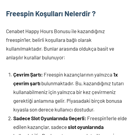
Freespin Koşulları Nelerdir ?
Cenabet Happy Hours Bonusu ile kazandığınız
freespin’ler, belirli koşullara bağlı olarak
kullanılmaktadır. Bunlar arasında oldukça basit ve
anlaşılır kurallar bulunuyor:
Çevrim Şartı:
Freespin kazançlarının yalnızca
1x
çevrim şartı
bulunmaktadır. Bu, kazandığınız tutarı
kullanabilmeniz için yalnızca bir kez çevirmeniz
gerektiği anlamına gelir. Piyasadaki birçok bonusa
kıyasla son derece kullanıcı dostudur.
Sadece Slot Oyunlarında Geçerli:
Freespin’lerle elde
edilen kazançlar, sadece
slot oyunlarında