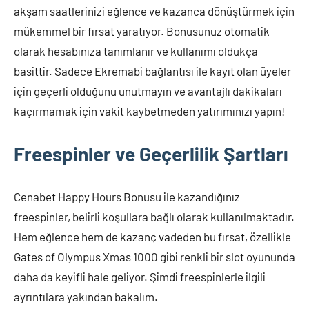
akşam saatlerinizi eğlence ve kazanca dönüştürmek için
mükemmel bir fırsat yaratıyor. Bonusunuz otomatik
olarak hesabınıza tanımlanır ve kullanımı oldukça
basittir. Sadece Ekremabi bağlantısı ile kayıt olan üyeler
için geçerli olduğunu unutmayın ve avantajlı dakikaları
kaçırmamak için vakit kaybetmeden yatırımınızı yapın!
Freespinler ve Geçerlilik Şartları
Cenabet Happy Hours Bonusu ile kazandığınız
freespinler, belirli koşullara bağlı olarak kullanılmaktadır.
Hem eğlence hem de kazanç vadeden bu fırsat, özellikle
Gates of Olympus Xmas 1000 gibi renkli bir slot oyununda
daha da keyifli hale geliyor. Şimdi freespinlerle ilgili
ayrıntılara yakından bakalım.