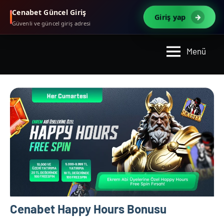
Cenabet Güncel Giriş
Giriş yap
→
Güvenli ve güncel giriş adresi
İçeriğe
geç
Menü
Cenabet
Giriş
Cenabet Happy Hours Bonusu